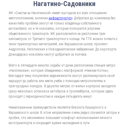
Нагатино-Садовники
ЖК «Счастье на Нагатинской» имеет выгодное во всех отношениях
местоположение, включая
инфраструктуру
. Добраться до комплекса без
каких-либо проблем смогут не только владельцы собственного
автомобиля, но и те новоселы, которые пользуются услугами
общественного транспорта. ЖК располагается на расстоянии трех
километров от Третьего транспортного кольца. На ТТК можно попасть с
таких транспортных магистралей, как Варшавское шоссе, проспект
Андропова, Нагатинская и Новоданиловская набережные. До аэропорта
Домодедово новоселы смогут добраться за полчаса.
Всего в пятнадцати минутах ходьбы от дома расположена станция метро
«Нагатинская», которая объединена с платформой «Нижние Котлы»,
благодаря чему покупатели недвижимости смогут распланировать свой
маршрут до работы или места учебы с помощью метрополитена и
пригородных поездов. В двухстах метрах от жилых корпусов находится
сразу несколько остановок автобусов и троллейбусов, которые здесь
проходят с периодичностью в каждые пять-десять минут.
Немаловажным преимуществом является близость Каширского и
Варшавского шоссе. В этом направлении очень редко случаются заторы и
пробки, что несомненно повышает комфорт использования личного
автотранспорта и сокращает время нахождения в пути.