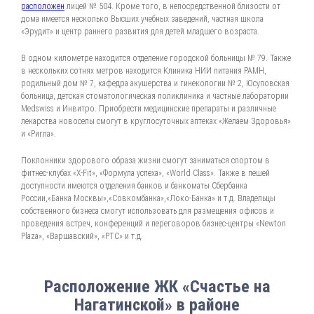
расположен
лицей № 504. Кроме того, в непосредственной близости от
дома имеется несколько Высших учебных заведений, частная школа
«Эрудит» и центр раннего развития для детей младшего возраста.
В одном километре находится отделение городской больницы № 79. Также
в нескольких сотнях метров находится Клиника НИИ питания РАМН,
родильный дом № 7, кафедра акушерства и гинекологии № 2, Юсуповская
больница, детская стоматологическая поликлиника и частные лаборатории
Medswiss и Инвитро. Приобрести медицинские препараты и различные
лекарства новоселы смогут в круглосуточных аптеках «Желаем Здоровья»
и «Ригла».
Поклонники здорового образа жизни смогут заниматься спортом в
фитнес-клубах «X-Fit», «Формула успеха», «World Class». Также в пешей
доступности имеются отделения банков и банкоматы Сбербанка
России,«Банка Москвы»,«Совкомбанка»,«Локо-Банка» и т.д. Владельцы
собственного бизнеса смогут использовать для размещения офисов и
проведения встреч, конференций и переговоров бизнес-центры «Newton
Plaza», «Варшавский», «РТС» и т.д.
Расположение ЖК «Счастье на
Нагатинской» в районе